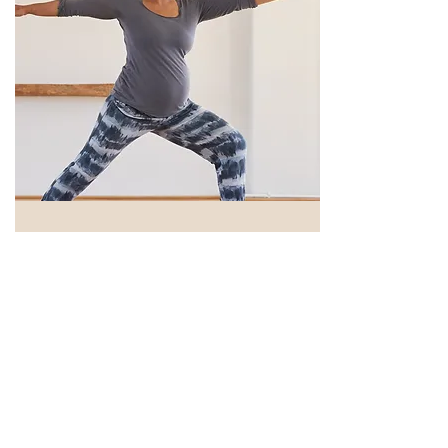
Stundenplan & Preise
Meine Stunden sind begleitet von
Musik und für unterschiedliche Level
geeignet. Matten und Decken sind
im Yogaraum vorhanden, gerne
darfst du aber auch deine eigene