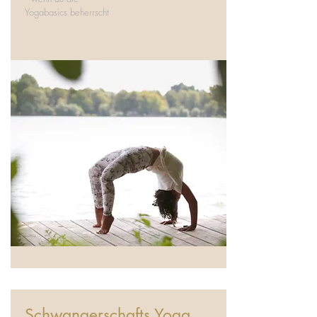
Yogabasics
beherrscht
Schwangerschafts Yoga